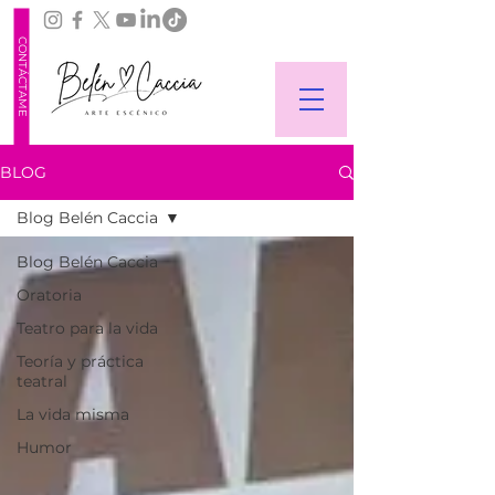
CONTÁCTAME
BLOG
Blog Belén Caccia
Blog Belén Caccia
Oratoria
Teatro para la vida
Teoría y práctica
teatral
La vida misma
Humor