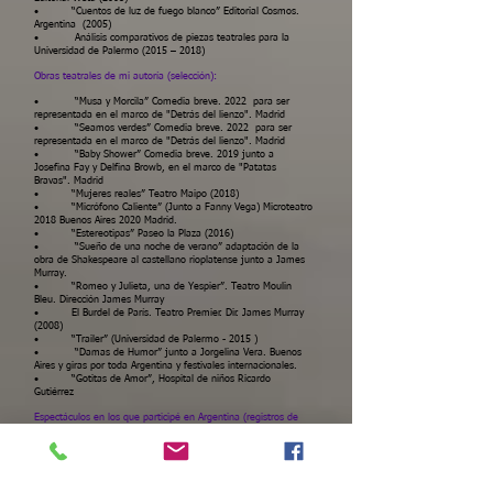
• “Cuentos de luz de fuego blanco” Editorial Cosmos.
Argentina (2005)
• Análisis comparativos de piezas teatrales para la
Universidad de Palermo (2015 – 2018)
Obras teatrales de mi autoría (selección):
• “Musa y Morcila” Comedia breve. 2022 para ser
representada en el marco de "Detrás del lienzo". Madrid
• “Seamos verdes” Comedia breve. 2022 para ser
representada en el marco de "
Detrás
del lienzo". Madrid
• “Baby Shower” Comedia breve. 2019 junto a
Josefina Fay y Delfina Browb, en el marco de "Patatas
Bravas
". Madrid
• “Mujeres reales” Teatro Maipo (2018)
• “Micrófono Caliente” (Junto a Fanny Vega) Microteatro
2018 Buenos Aires 2020 Madrid.
• “Estereotipas” Paseo la Plaza (2016)
• “Sueño de una noche de verano” adaptación de la
obra de Shakespeare al castellano rioplatense junto a James
Murray.
• “Romeo y Julieta, una de Yespier”. Teatro Moulin
Bleu. Dirección James Murray
• El Burdel de París. Teatro Premier. Dir. James Murray
(2008)
• “Trailer” (Universidad de Palermo - 2015 )
• “Damas de Humor” junto a Jorgelina Vera. Buenos
Aires y giras por toda Argentina y festivales internacionales.
• “Gotitas de Amor”, Hospital de niños Ricardo
Gutiérrez​
Espectáculos en los que participé
en Argentina (registros de
Alternativa Teatral)
Wilde Shakespeare (Asistente de dirección)
Mujeres Reales
(Actriz, Idea, Directora)
Maternidad
(Directora)