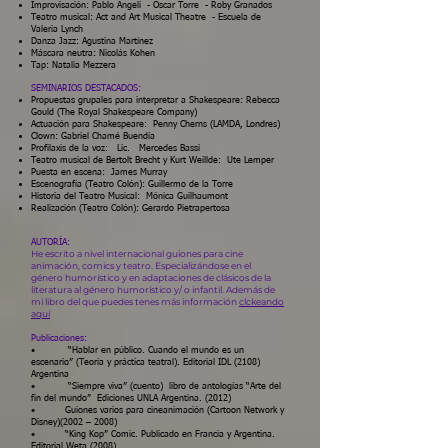
Improvisación: Pablo Angeli - Oscar Torre - Roby Granados
Teatro musical: Act and Art Musical Theatre - Escuela de
Valeria Lynch
Danza Jazz: Agustina Martínez
Máscara neutra: Nicolás Kohen
Tap: Natalia Mezzera
SEMINARIOS DESTACADOS:
Propuestas grupales para interpretar a Shakespeare: Rebecca
Gould (The Royal Shakespeare Company)
Actuación para Shakespeare: Penny Cherns (LAMDA, Londres)
Clown: Gabriel Chamé Buendía
Profilaxis de la voz: Lic. Mercedes Bassi
Teatro musical de Bertolt Brecht y Kurt Weillde: Ute Lemper
Puesta en escena: James Murray
Escenografía (Teatro Colón): Guillermo de la Torre
Historia del Teatro Musical: Mónica Guilhaumont
Realización (Teatro Colón): Gerardo Pietrapertosa
AUTORÍA:
He escrito a nivel internacional guiones para cine
animación, comics y teatro. Especializándose en el
género humorístico y en adaptaciones de clásicos de la
literatura al género humorístico y/ o infantil. Además de
mi libro del que puedes tenes más información
clckeando
aquí
Publicaciones:
• “Hablar en público. Cuando el mundo es un
escenario” (Teoría y práctica teatral). Editorial IDL (2108)
Argentina
• “Siempre viva” (cuento) libro de antologías “Arte del
fin del mundo” Ediciones UNLA Argentina. (2012)
• Guiones varios para cineanimación (Cartoon Network y
Disney)(2002 – 2008)
• “King Kop” Comic. Publicado en Francia y Argentina.
Editorial Weta (2008)