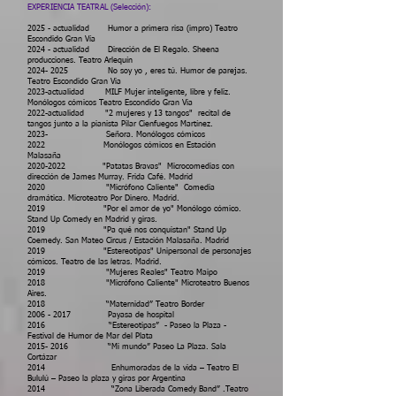
EXPERIENCIA TEATRAL (Selección):
2025 - actualidad
Humor a primera risa (impro) Teatro
Escondido Gran Vía
2024 - actualidad
Dirección de El Regalo. Sheena
producciones. Teatro Arlequín
2024- 2025
No soy yo , eres tú. Humor de parejas.
Teatro Escondido Gran Via
2023
-actualidad
MILF Mujer inteligente, libre y feliz.
Monólogos cómicos Teatro Escondido Gran Via
2022
-actualidad
"2 mujeres y 13 tangos" recital de
tangos junto a la pianista Pilar Cienfuegos Martínez.
2023
-
Señora. Monólogos cómicos
2022 Monólogos cómicos en Estación
Malasaña
2020-2022
"Patatas Bravas" Microcomedias con
dirección de James Murray. Frida Café. Madrid
2020 "Micrófono Caliente" Comedia
dramática. Microteatro Por Dinero. Madrid.
2019 "Por el amor de yo" Monólogo cómico.
Stand Up Comedy en Madrid y giras.
2019 "Pa qué nos conquistan" Stand Up
Coemedy. San Mateo Circus / Estación Malasaña. Madrid
2019 "Estereotipas" Unipersonal de personajes
cómicos. Teatro de las letras. Madrid.
2019 "Mujeres Reales" Teatro Maipo
2018 "Micrófono Caliente" Microteatro Buenos
Aires.
2018 “Maternidad” Teatro Border
2006 - 2017
Payasa de hospital
2016 “Estereotipas” - Paseo la Plaza -
Festival de Humor de Mar del Plata
2015- 2016
“Mi mundo” Paseo La Plaza. Sala
Cortázar
2014 Enhumoradas de la vida – Teatro El
Bululú – Paseo la plaza y giras por Argentina
2014 “Zona Liberada Comedy Band” .Teatro