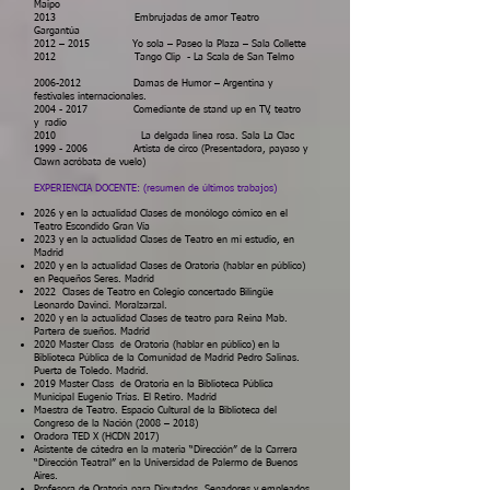
Maipo
2013 Embrujadas de amor Teatro
Gargantúa
2012 – 2015 Yo sola – Paseo la Plaza – Sala Collette
2012 Tango Clip - La Scala de San Telmo
2006-2012
Damas de Humor – Argentina y
festivales internacionales.
2004 - 2017
Comediante de stand up en TV, teatro
y radio
2010 La delgada linea rosa. Sala La Clac
1999 - 2006
Artista de circo (Presentadora, payaso y
Clawn acróbata de vuelo)
EXPERIENCIA DOCENTE: (resumen de últimos trabajos)
2026 y en la actualidad Clases de monólogo cómico en el
Teatro Escondido Gran Vía
2023 y en la actualidad Clases de Teatro en mi estudio, en
Madrid
2020 y en la actualidad Clases de Oratoria (hablar en público)
en Pequeños Seres. Madrid
2022 Clases de Teatro en Colegio concertado Bilingüe
Leonardo Davinci. Moralzarzal.
2020 y en la actualidad Clases de teatro para Reina Mab.
Partera de sueños. Madrid
2020 Master Class de Oratoria (hablar en público) en la
Biblioteca Pública de la Comunidad de Madrid Pedro Salinas.
Puerta de Toledo. Madrid.
2019 Master Class de Oratoria en la Biblioteca Pública
Municipal Eugenio Trías. El Retiro. Madrid
Maestra de Teatro. Espacio Cultural de la Biblioteca del
Congreso de la Nación (2008 – 2018)
Oradora TED X (HCDN 2017)
Asistente de cátedra en la materia “Dirección” de la Carrera
“Dirección Teatral” en la Universidad de Palermo de Buenos
Aires.
Profesora de Oratoria para Diputados, Senadores y empleados