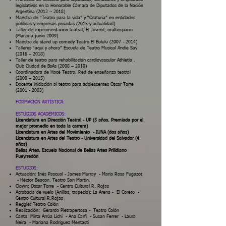
legislativos en la Honorable Cámara de Diputados de la Nación
Argentina (2012 – 2018)
Maestra de “Teatro para la vida” y “Oratoria” en entidades
públicas y empresas privadas (2015 y actualidad)
Taller de experimentación teatral, El Juvenil, multiespacio
(Marzo a junio 2009)
Maestra de stand up comedy Teatro El Bululú
(2007 - 2014)
Talleres “aquí y ahora” Escuela de Teatro Musical Andie Say
(2016 – 2018)
Taller de teatro para rehabilitación cardiovascular Athletia .
Club Ciudad de BsAs (2008 – 2010)
Coordinadora de Hacé Teatro. Red de enseñanza teatral
(2008 – 2015)
Docente iniciación al teatro para adolescentes Oscar Torre
(2001 - 2003)
FORMACIÓN ARTÍSTICA:
ESTUDIOS ACADÉMICOS:
Licenciatura en Dirección Teatral - UP (5 años. Premiada por el
mejor promedio en toda la carrera)
Licenciatura en Artes del Movimiento - IUNA (dos años)
Licenciatura en Artes del Teatro - Universidad del Salvador (4
años)
Bellas Artes. Escuela Nacional de Bellas Artes Prilidiano
Pueyrredón
ESTUDIOS:
Actuación: Inés Pascual - James Murray - María Rosa Fugazot
- Héctor Beacon. Teatro San Martín.
Clown: Oscar Torre - Centro Cultural R. Rojas
Acrobacia de vuelo (Anillas, trapecio): La Arena​ - El Coreto -
Centro Cultural R.Rojas
Reggie: Teatro Colón
Realización: Gerardo Pietrapertosa - Teatro Colón
Canto: Mirta Arrúa Lichi - Ana Carfi - Susan Ferrer - Laura
Neira - Mariana Rodríguez Mentasti