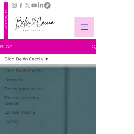
CONTÁCTAME
BLOG
Blog Belén Caccia
Blog Belén Caccia
Oratoria
Teatro para la vida
Teoría y práctica
teatral
La vida misma
Humor