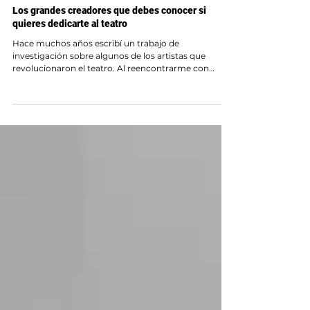
Belén Caccia
Los grandes creadores que debes conocer si
quieres dedicarte al teatro
Hace muchos años escribí un trabajo de
investigación sobre algunos de los artistas que
revolucionaron el teatro. Al reencontrarme con
aquellas páginas descubrí que, más que un trabajo
universitario, eran un mapa de mis propias
influencias. En este artículo recupero ese recorrido
con la mirada que me han dado los años y comparto
las huellas que dejaron en mi forma de crear, dirigir,
actuar y entender el escenario.