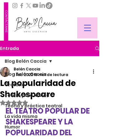
CONTÁCTAME
Entrada
Blog Belén Caccia
Belén Caccia
Blog Belén Caccia
1 feb 2022
15 min de lectura
La popularidad de
Oratoria
Shakespeare
Teatro para la vida
Obtuvo NaN de 5 estrellas.
Teoría y práctica teatral
EL TEATRO POPULAR DE 
La vida misma
SHAKESPEARE Y LA 
Humor
POPULARIDAD DEL 