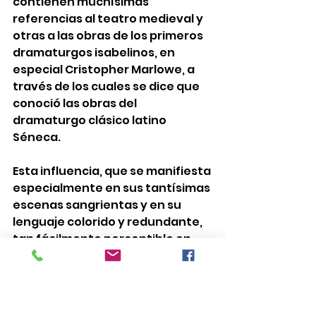
contienen muchísimas 
referencias al teatro medieval y 
otras a las obras de los primeros 
dramaturgos isabelinos, en 
especial Cristopher Marlowe, a 
través de los cuales se dice que 
conoció las obras del 
dramaturgo clásico latino 
Séneca. 
Esta influencia, que se manifiesta 
especialmente en sus tantísimas 
escenas sangrientas y en su 
lenguaje colorido y redundante, 
tan fácilmente perceptible en 
Tito Andrónico 
(aproximadamente de 1594), una 
tragedia llena de “justas” 
venganzas, que tiene según lo 