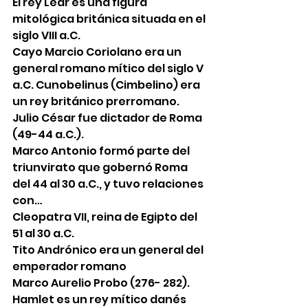
El rey Lear es una figura 
mitológica británica situada en el 
siglo VIII a.C. 
Cayo Marcio Coriolano era un 
general romano mítico del siglo V 
a.C. Cunobelinus (Cimbelino) era 
un rey británico prerromano. 
Julio César fue dictador de Roma 
(49-44 a.C.). 
Marco Antonio formó parte del 
triunvirato que gobernó Roma 
del 44 al 30 a.C., y tuvo relaciones 
con… 
Cleopatra VII, reina de Egipto del 
51 al 30 a.C. 
Tito Andrónico era un general del 
emperador romano 
Marco Aurelio Probo (276- 282). 
Hamlet es un rey mítico danés 